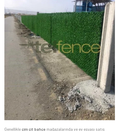
Genellikle
çim çit bahçe
mağazalarında ve ev eşyası satış