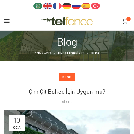
0
Blog
ANA SAYFA
UNCATEGORIZED
BLOG
BLOG
Çim Çit Bahçe İçin Uygun mu?
Telfence
10
OCA