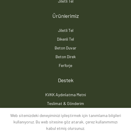
Jiletli Tel
Ürünlerimiz
Jiletli Tel
Dikenli Tel
Beton Duvar
Beton Direk
Ferforje
Destek
KVKK Aydınlatma Metni
Teslimat & Gönderim
İptal İade Koşulları
Web sitemizdeki deneyiminizi iyileştirmek için tanımlama bilgileri
Mesafeli Satış Sözleşmesi
kullanıyoruz. Bu web sitesine göz atarak, çerez kullanımımızı
kabul etmiş olursunuz.
Gizlilik Politikası