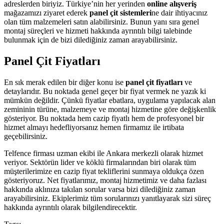
adreslerden biriyiz. Türkiye’nin her yerinden
online alışveriş
mağazamızı ziyaret ederek
panel çit sistemleri
ne dair ihtiyacınız
olan tüm malzemeleri satın alabilirsiniz. Bunun yanı sıra genel
montaj süreçleri ve hizmeti hakkında ayrıntılı bilgi talebinde
bulunmak için de bizi dilediğiniz zaman arayabilirsiniz.
Panel Çit Fiyatları
En sık merak edilen bir diğer konu ise
panel çit fiyatları
ve
detaylarıdır. Bu noktada genel geçer bir fiyat vermek ne yazık ki
mümkün değildir. Çünkü fiyatlar ebatlara, uygulama yapılacak alan
zemininin türüne, malzemeye ve montaj hizmetine göre değişkenlik
gösteriyor. Bu noktada hem cazip fiyatlı hem de profesyonel bir
hizmet almayı hedefliyorsanız hemen firmamız ile irtibata
geçebilirsiniz.
Telfence firması uzman ekibi ile Ankara merkezli olarak hizmet
veriyor. Sektörün lider ve köklü firmalarından biri olarak tüm
müşterilerimize en cazip fiyat tekliflerini sunmaya oldukça özen
gösteriyoruz. Net fiyatlarımız, montaj hizmetimiz ve daha fazlası
hakkında aklınıza takılan sorular varsa bizi dilediğiniz zaman
arayabilirsiniz. Ekiplerimiz tüm sorularınızı yanıtlayarak sizi süreç
hakkında ayrıntılı olarak bilgilendirecektir.