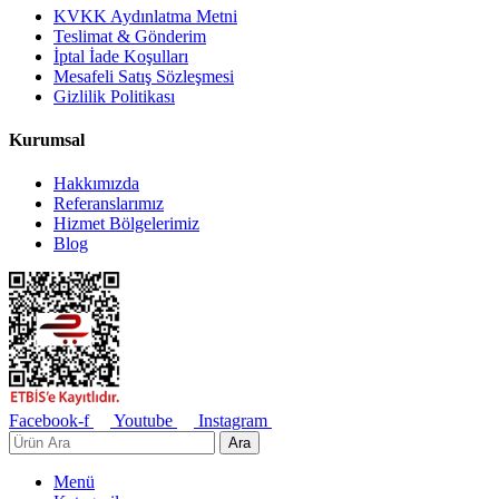
KVKK Aydınlatma Metni
Teslimat & Gönderim
İptal İade Koşulları
Mesafeli Satış Sözleşmesi
Gizlilik Politikası
Kurumsal
Hakkımızda
Referanslarımız
Hizmet Bölgelerimiz
Blog
Facebook-f
Youtube
Instagram
Ara
Menü