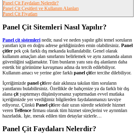
Panel Çit Faydaları Nelerdir?
Panel Çit Çeşitleri ve Kullanım Alanları
Panel Çit Fiyatları
Panel Çit Sitemleri Nasıl Yapılır?
Panel çit sistemleri
nedir, nasıl ve neden yapılır gibi temel soruların
yanıtları için en doğru adrese geldiğinizden emin olabilirsiniz.
Panel
çitler
pek çok farklı dış mekanda kullanılabilir. Genel olarak
kullanım amaçları alan sınırlarını belirlemek ve aynı zamanda alanın
güvenliğini sağlamaktır. Tüm bunların yanı sıra dış alanların daha
estetik bir görünüme kavuşması adına da tercih edilebiliyor.
Kullanım amacı ve yerine göre farklı
panel çit
ler tercihe dilebiliyor.
İçeriğimizde
panel çit
lere dair aklınıza takılan tüm soruların
yanıtlarını bulabilirsiniz. Özellikle de bahçenize ya da farklı bir dış
alana
çit
yaptırmayı düşünüyorsanız yaptırmadan evvel mutlaka
içeriğimizde yer verdiğimiz bilgilerden faydalanmanızı tavsiye
ediyoruz. Çünkü
Panel çit
lere dair uzun süredir sektörde hizmet
veren
Telfence
firması olarak tüm hizmet süreçlerini ve ayrıntıları
hazırladık. İşte, merak edilen tüm detaylar sizlerle…
Panel Çit Faydaları Nelerdir?