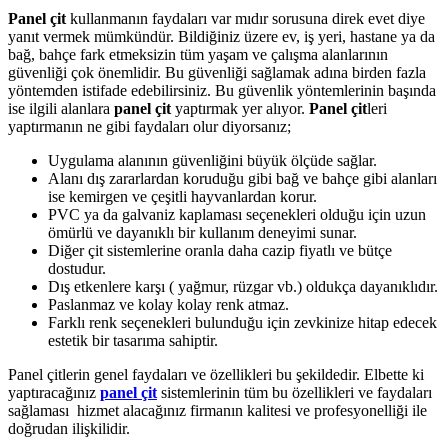
Panel çit
kullanmanın faydaları var mıdır sorusuna direk evet diye
yanıt vermek mümkündür. Bildiğiniz üzere ev, iş yeri, hastane ya da
bağ, bahçe fark etmeksizin tüm yaşam ve çalışma alanlarının
güvenliği çok önemlidir. Bu güvenliği sağlamak adına birden fazla
yöntemden istifade edebilirsiniz. Bu güvenlik yöntemlerinin başında
ise ilgili alanlara
panel çit
yaptırmak yer alıyor.
Panel çit
leri
yaptırmanın ne gibi faydaları olur diyorsanız;
Uygulama alanının güvenliğini büyük ölçüde sağlar.
Alanı dış zararlardan koruduğu gibi bağ ve bahçe gibi alanları
ise kemirgen ve çeşitli hayvanlardan korur.
PVC ya da galvaniz kaplaması seçenekleri olduğu için uzun
ömürlü ve dayanıklı bir kullanım deneyimi sunar.
Diğer çit sistemlerine oranla daha cazip fiyatlı ve bütçe
dostudur.
Dış etkenlere karşı ( yağmur, rüzgar vb.) oldukça dayanıklıdır.
Paslanmaz ve kolay kolay renk atmaz.
Farklı renk seçenekleri bulunduğu için zevkinize hitap edecek
estetik bir tasarıma sahiptir.
Panel çitlerin genel faydaları ve özellikleri bu şekildedir. Elbette ki
yaptıracağınız
panel çit
sistemlerinin tüm bu özellikleri ve faydaları
sağlaması hizmet alacağınız firmanın kalitesi ve profesyonelliği ile
doğrudan ilişkilidir.