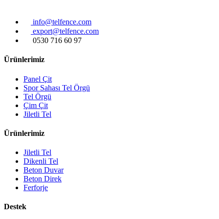
info@telfence.com
export@telfence.com
0530 716 60 97
Ürünlerimiz
Panel Çit
Spor Sahası Tel Örgü
Tel Örgü
Çim Çit
Jiletli Tel
Ürünlerimiz
Jiletli Tel
Dikenli Tel
Beton Duvar
Beton Direk
Ferforje
Destek