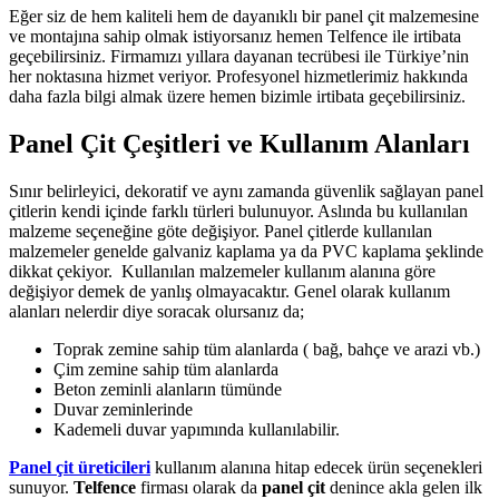
Eğer siz de hem kaliteli hem de dayanıklı bir panel çit malzemesine
ve montajına sahip olmak istiyorsanız hemen Telfence ile irtibata
geçebilirsiniz. Firmamızı yıllara dayanan tecrübesi ile Türkiye’nin
her noktasına hizmet veriyor. Profesyonel hizmetlerimiz hakkında
daha fazla bilgi almak üzere hemen bizimle irtibata geçebilirsiniz.
Panel Çit Çeşitleri ve Kullanım Alanları
Sınır belirleyici, dekoratif ve aynı zamanda güvenlik sağlayan panel
çitlerin kendi içinde farklı türleri bulunuyor. Aslında bu kullanılan
malzeme seçeneğine göte değişiyor. Panel çitlerde kullanılan
malzemeler genelde galvaniz kaplama ya da PVC kaplama şeklinde
dikkat çekiyor. Kullanılan malzemeler kullanım alanına göre
değişiyor demek de yanlış olmayacaktır. Genel olarak kullanım
alanları nelerdir diye soracak olursanız da;
Toprak zemine sahip tüm alanlarda ( bağ, bahçe ve arazi vb.)
Çim zemine sahip tüm alanlarda
Beton zeminli alanların tümünde
Duvar zeminlerinde
Kademeli duvar yapımında kullanılabilir.
Panel çit üreticileri
kullanım alanına hitap edecek ürün seçenekleri
sunuyor.
Telfence
firması olarak da
panel çit
denince akla gelen ilk