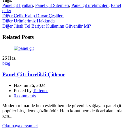
Tags:
Panel çit fiyatları
,
Panel Çit Sitemleri
,
Panel çit üretimcileri
,
Panel
çitler
Diğer
Çelik Kalıp Duvar Çeşitleri
Diğer Ürünlerimiz Hakkında
Diğer
Jiletli Tel Bariyer Kullanımı Güvenilir Mi?
Related Posts
26
Haz
blog
Panel Çit: İncelikli Çitleme
Haziran 26, 2024
Posted by
Telfence
0
comments
Modern mimaride hem estetik hem de güvenlik sağlayan panel çit
popüler bir çitleme çözümüdür. Hem konut hem de ticari alanlarda
gen...
Okumaya devam et