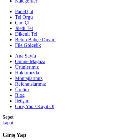
Kategoriler
Panel Çit
Tel Örgü
Çim Çit
Jiletli Tel
Dikenli Tel
Beton Bahçe Duvarı
File Gölgelik
Ana Sayfa
Online Mağaza
Ürünlerimiz
Hakkımızda
Montajlarımız
Referanslarımız
Üretim
Blog
İletişim
Giriş Yap / Kayıt Ol
Sepet
kapat
Giriş Yap