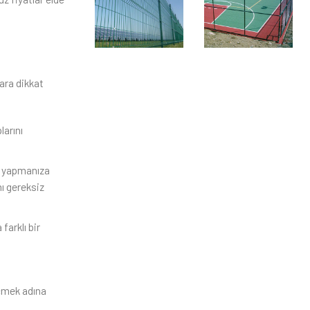
ara dikkat
larını
hi yapmanıza
mı gereksiz
farklı bir
eçmek adına