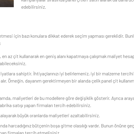
edebilirsiniz.
etmesi için bazı konulara dikkat ederek seçim yapması gereklidir. Bunl
:
da, en az çit kullanarak en geniş alanı kapatmaya çalışmak maliyet hesap
abileceksiniz.
yatlara sahiptir. İhtiyaçlarınızı iyi belirlemeniz, iyi bir malzeme terci
 alır. Örneğin, dayanım gerektirmeyen bir alanda çelik panel çit kullanı
nlamda, maliyetleri de bu modellere göre değişiklik gösterir. Ayrıca araya 
brika satışı yapan firmaları tercih edebilirsiniz.
alayarak büyük oranlarda maliyetleri azaltabilirsiniz.
nda harcadığınız bütçenin boşa gitme olasılığı vardır. Bunun önüne g
nan firmaları tercih etmelisiniz.