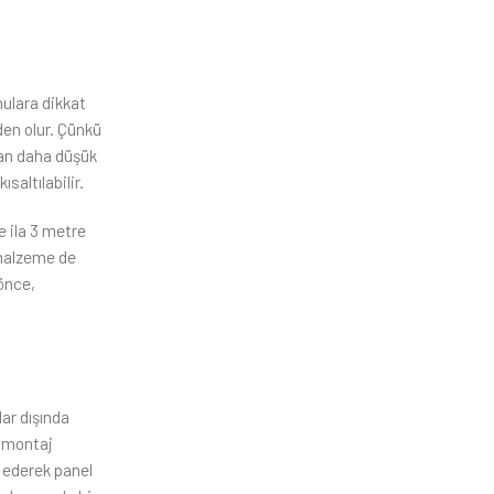
nulara dikkat
den olur. Çünkü
aran daha düşük
saltılabilir.
e ila 3 metre
 malzeme de
 önce,
ar dışında
a montaj
t ederek panel