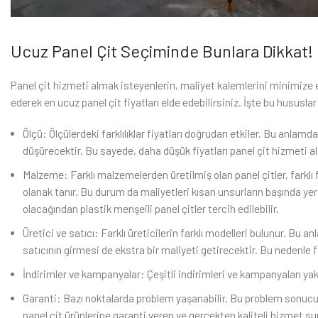
Ucuz Panel Çit Seçiminde Bunlara Dikkat!
Panel çit hizmeti almak isteyenlerin, maliyet kalemlerini minimize 
ederek en ucuz panel çit fiyatları elde edebilirsiniz. İşte bu hususlar
Ölçü: Ölçülerdeki farklılıklar fiyatları doğrudan etkiler. Bu anlam
düşürecektir. Bu sayede, daha düşük fiyatları panel çit hizmeti al
Malzeme: Farklı malzemelerden üretilmiş olan panel çitler, farklı fi
olanak tanır. Bu durum da maliyetleri kısan unsurların başında yer
olacağından plastik menşeili panel çitler tercih edilebilir.
Üretici ve satıcı: Farklı üreticilerin farklı modelleri bulunur. Bu a
satıcının girmesi de ekstra bir maliyeti getirecektir. Bu nedenle fa
İndirimler ve kampanyalar: Çeşitli indirimleri ve kampanyaları yak
Garanti: Bazı noktalarda problem yaşanabilir. Bu problem sonucu
panel çit ürünlerine garanti veren ve gerçekten kaliteli hizmet su