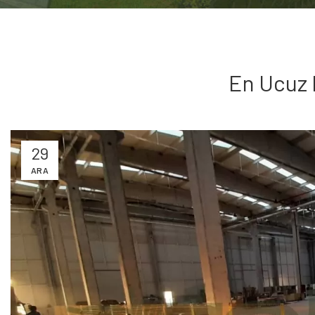
En Ucuz P
29
ARA