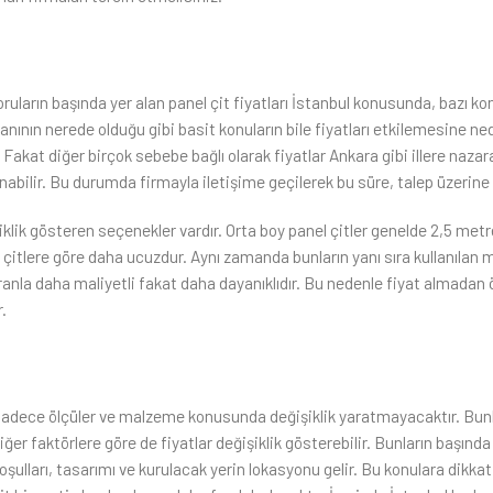
uların başında yer alan panel çit fiyatları İstanbul konusunda, bazı ko
anının nerede olduğu gibi basit konuların bile fiyatları etkilemesine ne
r. Fakat diğer birçok sebebe bağlı olarak fiyatlar Ankara gibi illere naz
bilir. Bu durumda firmayla iletişime geçilerek bu süre, talep üzerine kı
lik gösteren seçenekler vardır. Orta boy panel çitler genelde 2,5 metr
l çitlere göre daha ucuzdur. Aynı zamanda bunların yanı sıra kullanılan
 oranla daha maliyetli fakat daha dayanıklıdır. Bu nedenle fiyat almadan
.
adece ölçüler ve malzeme konusunda değişiklik yaratmayacaktır. Bunl
iğer faktörlere göre de fiyatlar değişiklik gösterebilir. Bunların başınd
oşulları, tasarımı ve kurulacak yerin lokasyonu gelir. Bu konulara dikka