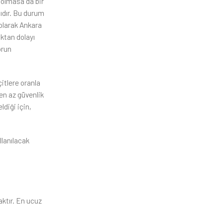
r olmasa da bir
lıdır. Bu durum
 olarak Ankara
uktan dolayı
orun
itlere oranla
en az güvenlik
diği için,
llanılacak
aktır. En ucuz