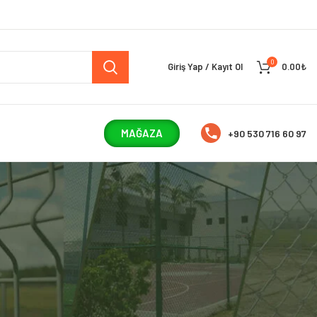
0
Giriş Yap / Kayıt Ol
0.00
₺
MAĞAZA