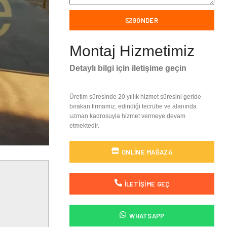
GÖNDER
Montaj Hizmetimiz
Detaylı bilgi için iletişime geçin
Üretim süresinde 20 yıllık hizmet süresini geride
bırakan firmamız, edindiği tecrübe ve alanında
uzman kadrosuyla hizmet vermeye devam
etmektedir.
ONLINE MAĞAZA
İLETIŞIME GEÇ
WHATSAPP