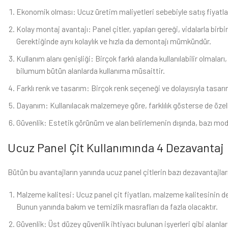
Ekonomik olması: Ucuz üretim maliyetleri sebebiyle satış fiyatla
Kolay montaj avantajı: Panel çitler, yapıları gereği, vidalarla birbir
Gerektiğinde aynı kolaylık ve hızla da demontajı mümkündür.
Kullanım alanı genişliği: Birçok farklı alanda kullanılabilir olmaları
bilumum bütün alanlarda kullanıma müsaittir.
Farklı renk ve tasarım: Birçok renk seçeneği ve dolayısıyla tasar
Dayanım: Kullanılacak malzemeye göre, farklılık gösterse de özellikl
Güvenlik: Estetik görünüm ve alan belirlemenin dışında, bazı modell
Ucuz Panel Çit Kullanımında 4 Dezavantaj
Bütün bu avantajların yanında ucuz panel çitlerin bazı dezavantajlar
Malzeme kalitesi: Ucuz panel çit fiyatları, malzeme kalitesinin d
Bunun yanında bakım ve temizlik masrafları da fazla olacaktır.
Güvenlik: Üst düzey güvenlik ihtiyacı bulunan işyerleri gibi alanla