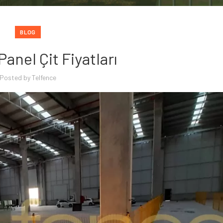
BLOG
anel Çit Fiyatları
Posted by
Telfence