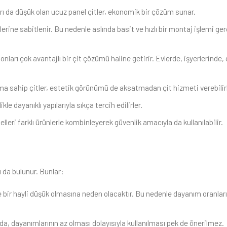
rı da düşük olan ucuz panel çitler, ekonomik bir çözüm sunar.
lerine sabitlenir. Bu nedenle aslında basit ve hızlı bir montaj işlemi gerç
, onları çok avantajlı bir çit çözümü haline getirir. Evlerde, işyerlerinde,
ıma sahip çitler, estetik görünümü de aksatmadan çit hizmeti verebilirl
e dayanıklı yapılarıyla sıkça tercih edilirler.
eri farklı ürünlerle kombinleyerek güvenlik amacıyla da kullanılabilir.
ı da bulunur. Bunlar:
e bir hayli düşük olmasına neden olacaktır. Bu nedenle dayanım oranları
rda, dayanımlarının az olması dolayısıyla kullanılması pek de önerilmez.