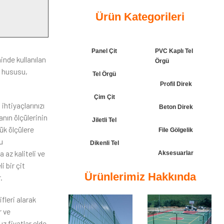
Ürün Kategorileri
Panel Çit
PVC Kaplı Tel
minde kullanılan
Örgü
u hususu,
Tel Örgü
Profil Direk
Çim Çit
ihtiyaçlarınızı
Beton Direk
anın ölçülerinin
Jiletli Tel
şük ölçülere
File Gölgelik
u
Dikenli Tel
 az kaliteli ve
Aksesuarlar
i bir çit
Ürünlerimiz Hakkında
.
ifleri alarak
r ve
z fiyatlar elde