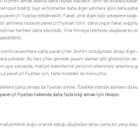
it hizmeti almak adınıza daha faydalı olacaktır. İzmir de İstanbul kada
etropol özelliği taşır ve hizmetler daha diğer şehirlere göre daha paha
a panel çit fiyatları etkilenebilir. Fakat, yine diğer bazı sebeplere bağlı
ibi şehirlere nazaran panel çit fiyatları İzmir, daha uygun fakat yoğunl
eslimat tarihleri daha sıkıntılıdır. Yine firmaya telefonla ulaşılarak bu s
alledilebilir.
stetik tasarımlara sahip panel çitler, üretim zorluğundan dolayı diğer ç
aha pahalıdır. Bu tarz çitler genelde yaşam alanları gibi görünümün de 
ünüm aynı zamanda, maliyet kalemlerine yenisinin eklenmesi anlamına gel
cuz panel çit fiyatları için, farklı modeller de mevcuttur.
klere sahip olması da fiyatları etkiler. Özellikle etkinlik alanların da ku
panel çit fiyatları hakkında daha fazla bilgi almak için tıklayın.
maliyetlilerle doğru orantılı olduğu düşünülse de bu yanlış bir yargı olac