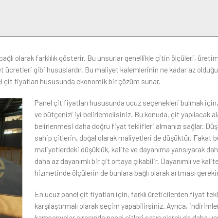
bağlı olarak farklılık gösterir. Bu unsurlar genellikle çitin ölçüleri, üreti
 ücretleri gibi hususlardır. Bu maliyet kalemlerinin ne kadar az olduğ
el çit fiyatları hususunda ekonomik bir çözüm sunar.
Panel çit fiyatları hususunda ucuz seçenekleri bulmak için, 
ve bütçenizi iyi belirlemelisiniz. Bu konuda, çit yapılacak al
belirlenmesi daha doğru fiyat teklifleri almanızı sağlar. Dü
sahip çitlerin, doğal olarak maliyetleri de düşüktür. Fakat b
maliyetlerdeki düşüklük, kalite ve dayanıma yansıyarak daha
daha az dayanımlı bir çit ortaya çıkabilir. Dayanımlı ve kalitel
hizmetinde ölçülerin de bunlara bağlı olarak artması gerekir
En ucuz panel çit fiyatları için, farklı üreticilerden fiyat tekl
karşılaştırmalı olarak seçim yapabilirsiniz. Ayrıca, indirimle
kampanyalar sırasında panel çitleri satın alarak da daha ucu