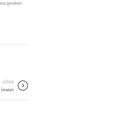
dına gereken
DIĞER
el İmalatı