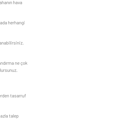
sahanın hava
ahada herhangi
nabilirsiniz.
landırma ne çok
olursunuz.
yerden tasarruf
azla talep