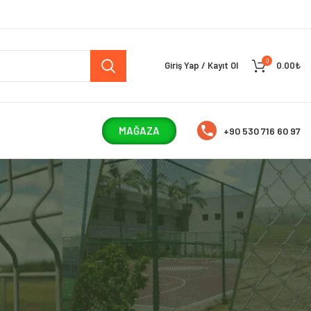
0
Giriş Yap / Kayıt Ol
0.00
₺
MAĞAZA