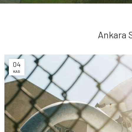
Ankara S
04
KAS