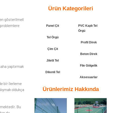
Ürün Kategorileri
en gösterilmeli
k problemlere
Panel Çit
PVC Kaplı Tel
Örgü
Tel Örgü
Profil Direk
Çim Çit
Beton Direk
Jiletli Tel
File Gölgelik
ı saha yaptırmak
Dikenli Tel
Aksesuarlar
e bir ilerleme
Ürünlerimiz Hakkında
alışmak oldukça
kmektedir. Bu
ndan da