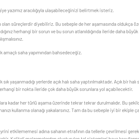
ye yazımız aracılığıyla ulaşabileceğinizi belirtmek isteriz.
 olan süreçlerdir diyebiliriz. Bu sebeple de her aşamasında oldukça öz
adığınız herhangi bir sorun ve bu sorun atlanıldığında ileride daha büyü
lışmalısınız.
 çok amaçlı saha yapımından bahsedeceğiz.
k sık yaşanmadığı yerlerde açık halı saha yaptırılmaktadır. Açık bir hal
herhangi bir nokta ileride çok daha büyük sorunlara yol açabilecektir.
a kadar her türlü aşama üzerinde tekrar tekrar durulmalıdır. Bu şekild
nızı kullanma olanağı yakalarsınız. Tam da bu sebeple iyi bir ekiple ç
ini etkilememesi adına sahanın etrafının da tellerle çevrilmesi gere
rekir. Kaliteli malzemelerden oluşturulan tel sistemleri hava koşulları