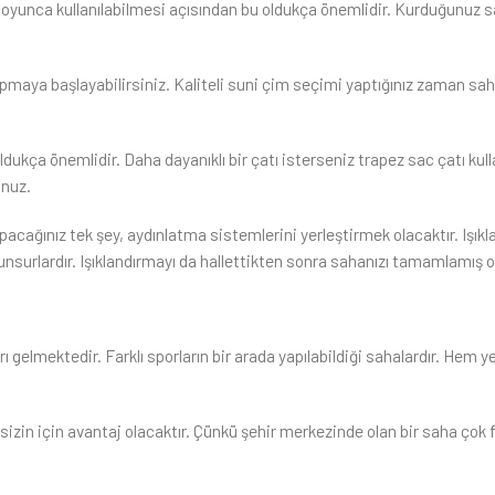
boyunca kullanılabilmesi açısından bu oldukça önemlidir. Kurduğunuz 
apmaya başlayabilirsiniz. Kaliteli suni çim seçimi yaptığınız zaman s
dukça önemlidir. Daha dayanıklı bir çatı isterseniz trapez sac çatı kulla
unuz.
apacağınız tek şey, aydınlatma sistemlerini yerleştirmek olacaktır. Işık
n unsurlardır. Işıklandırmayı da hallettikten sonra sahanızı tamamlamış 
 gelmektedir. Farklı sporların bir arada yapılabildiği sahalardır. Hem 
zin için avantaj olacaktır. Çünkü şehir merkezinde olan bir saha çok f