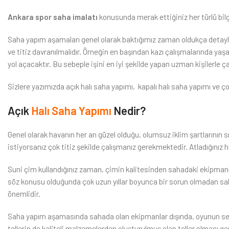
Ankara spor saha imalatı
konusunda merak ettiğiniz her türlü bilgi
Saha yapım aşamaları genel olarak baktığımız zaman oldukça detaylı
ve titiz davranılmalıdır. Örneğin en başından kazı çalışmalarında yaş
yol açacaktır. Bu sebeple işini en iyi şekilde yapan uzman kişilerle ça
Sizlere yazımızda açık halı saha yapımı, kapalı halı saha yapımı ve
Açık
Halı Saha Yapımı
Nedir?
Genel olarak havanın her an güzel olduğu, olumsuz iklim şartlarının sı
istiyorsanız çok titiz şekilde çalışmanız gerekmektedir. Atladığınız 
Suni çim kullandığınız zaman, çimin kalitesinden sahadaki ekipmanlar
söz konusu olduğunda çok uzun yıllar boyunca bir sorun olmadan saha
önemlidir.
Saha yapım aşamasında sahada olan ekipmanlar dışında, oyunun seyr
tellerin de kaliteli malzemelerden oluşturulmuş olan teller olması ge