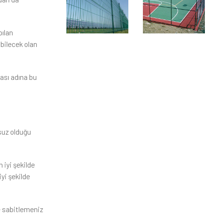
pılan
abilecek olan
ası adına bu
msuz olduğu
 iyi şekilde
yi şekilde
e sabitlemeniz