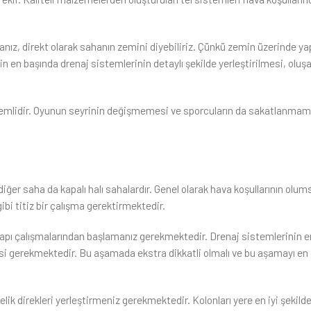
anız, direkt olarak sahanın zemini diyebiliriz. Çünkü zemin üzerinde ya
in en başında drenaj sistemlerinin detaylı şekilde yerleştirilmesi, oluş
önemlidir. Oyunun seyrinin değişmemesi ve sporcuların da sakatlanmam
ğer saha da kapalı halı sahalardır. Genel olarak hava koşullarının olu
gibi titiz bir çalışma gerektirmektedir.
yapı çalışmalarından başlamanız gerekmektedir. Drenaj sistemlerinin en
esi gerekmektedir. Bu aşamada ekstra dikkatli olmalı ve bu aşamayı en i
ik direkleri yerleştirmeniz gerekmektedir. Kolonları yere en iyi şekild