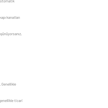
a otomatik
kapı kanatları
düşünüyorsanız,
 Genellikle
enellikle ticari