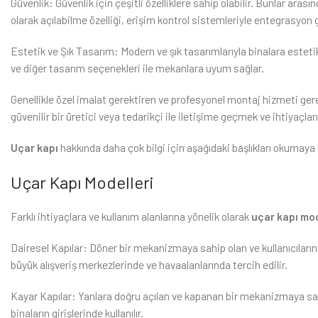
Güvenlik: Güvenlik için çeşitli özelliklere sahip olabilir. Bunlar ar
olarak açılabilme özelliği, erişim kontrol sistemleriyle entegrasyon gib
Estetik ve Şık Tasarım: Modern ve şık tasarımlarıyla binalara estetik
ve diğer tasarım seçenekleri ile mekanlara uyum sağlar.
Genellikle özel imalat gerektiren ve profesyonel montaj hizmeti ger
güvenilir bir üretici veya tedarikçi ile iletişime geçmek ve ihtiyaçla
Uçar kapı
hakkında daha çok bilgi için aşağıdaki başlıkları okumaya 
Uçar Kapı Modelleri
Farklı ihtiyaçlara ve kullanım alanlarına yönelik olarak
uçar kapı mod
Dairesel Kapılar: Döner bir mekanizmaya sahip olan ve kullanıcıların 
büyük alışveriş merkezlerinde ve havaalanlarında tercih edilir.
Kayar Kapılar: Yanlara doğru açılan ve kapanan bir mekanizmaya sahip o
binaların girişlerinde kullanılır.