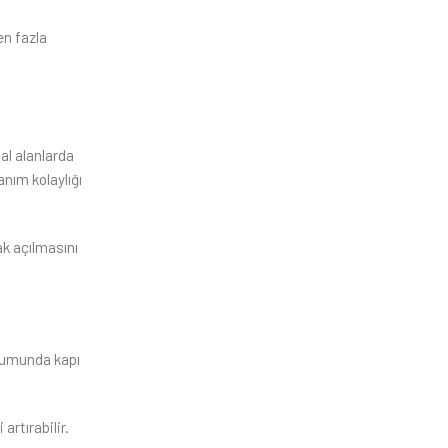
en fazla
sal alanlarda
anım kolaylığı
ak açılmasını
urumunda kapı
artırabilir.