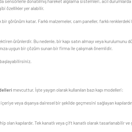
asında sensörlerle donatılmış hareket algılama sistemleri, acil durumlard
i özellikler yer alabilir.
 bir görünüm katar. Farklı malzemeler, cam paneller, farklı renklerdeki 
ektiren ürünlerdir. Bu nedenle, bir kapı satın almayı veya kurulumunu 
rınıza uygun bir çözüm sunan bir firma ile çalışmak önemlidir.
başlayabilirsiniz.
elleri
mevcuttur. İşte yaygın olarak kullanılan bazı kapı modelleri:
içeriye veya dışarıya dairesel bir şekilde geçmesini sağlayan kapılardır.
lan kapılardır. Tek kanatlı veya çift kanatlı olarak tasarlanabilir ve g