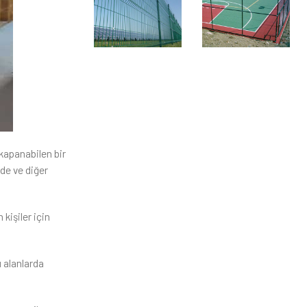
p kapanabilen bir
rde ve diğer
 kişiler için
u alanlarda