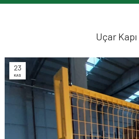
Uçar Kapı 
23
KAS