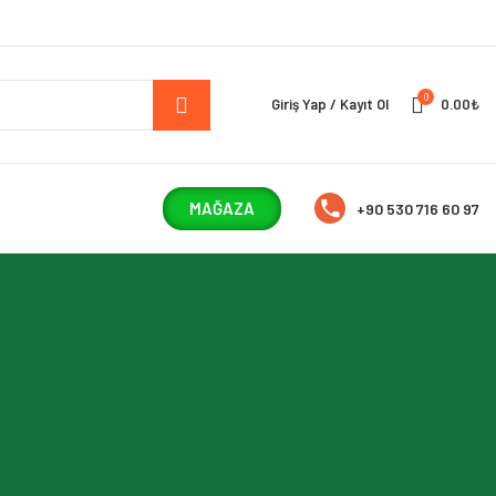
0
Giriş Yap / Kayıt Ol
0.00
₺
MAĞAZA