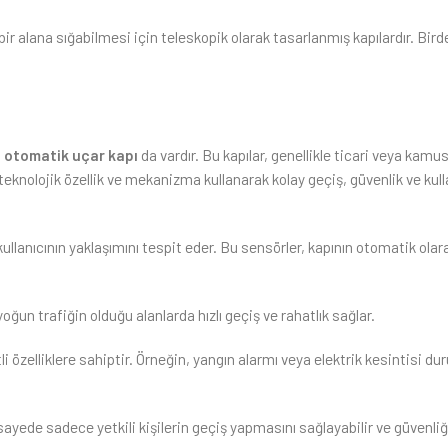
 alana sığabilmesi için teleskopik olarak tasarlanmış kapılardır. Bird
.
n
otomatik uçar kapı
da vardır. Bu kapılar, genellikle ticari veya kamu
zi teknolojik özellik ve mekanizma kullanarak kolay geçiş, güvenlik ve kull
ullanıcının yaklaşımını tespit eder. Bu sensörler, kapının otomatik olar
 yoğun trafiğin olduğu alanlarda hızlı geçiş ve rahatlık sağlar.
li özelliklere sahiptir. Örneğin, yangın alarmı veya elektrik kesintisi d
ayede sadece yetkili kişilerin geçiş yapmasını sağlayabilir ve güvenliği 