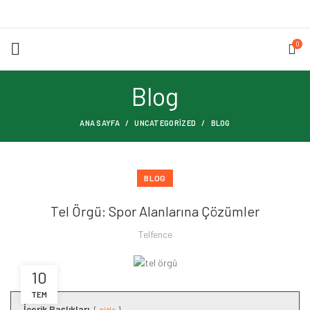
0
Blog
ANA SAYFA
UNCATEGORIZED
BLOG
BLOG
Tel Örgü: Spor Alanlarına Çözümler
Telfence
10
TEM
İçerik Başlıkları
gizle