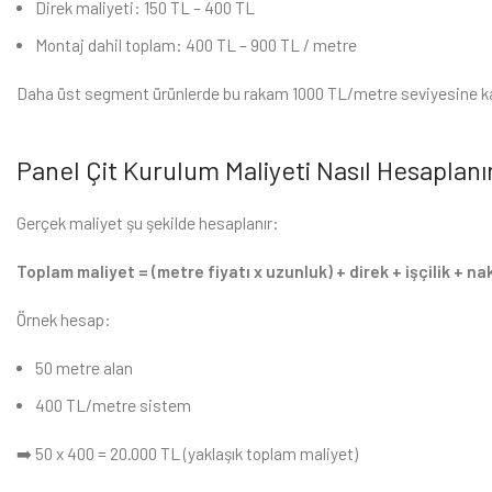
Direk maliyeti: 150 TL – 400 TL
Montaj dahil toplam: 400 TL – 900 TL / metre
Daha üst segment ürünlerde bu rakam 1000 TL/metre seviyesine kad
Panel Çit Kurulum Maliyeti Nasıl Hesaplanı
Gerçek maliyet şu şekilde hesaplanır:
Toplam maliyet = (metre fiyatı x uzunluk) + direk + işçilik + n
Örnek hesap:
50 metre alan
400 TL/metre sistem
➡️ 50 x 400 = 20.000 TL (yaklaşık toplam maliyet)