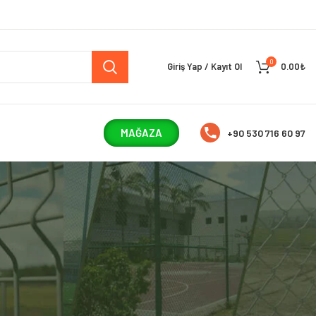
0
Giriş Yap / Kayıt Ol
0.00
₺
MAĞAZA