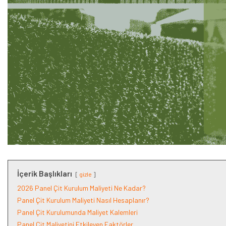
İçerik Başlıkları
gizle
2026 Panel Çit Kurulum Maliyeti Ne Kadar?
Panel Çit Kurulum Maliyeti Nasıl Hesaplanır?
Panel Çit Kurulumunda Maliyet Kalemleri
Panel Çit Maliyetini Etkileyen Faktörler