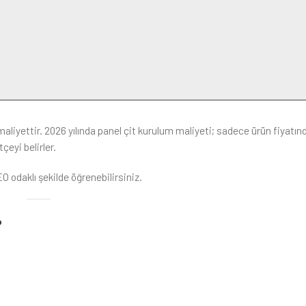
liyettir. 2026 yılında panel çit kurulum maliyeti; sadece ürün fiyatın
çeyi belirler.
O odaklı şekilde öğrenebilirsiniz.
?