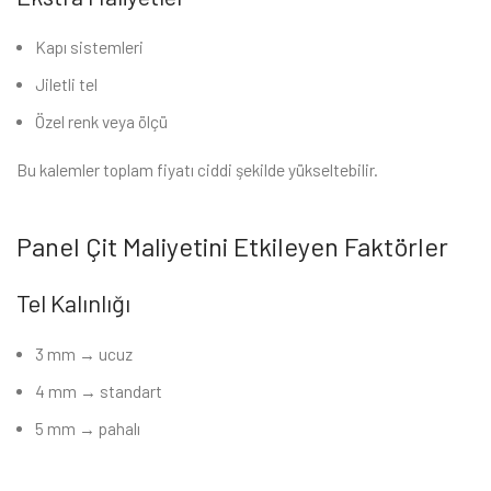
Kapı sistemleri
Jiletli tel
Özel renk veya ölçü
Bu kalemler toplam fiyatı ciddi şekilde yükseltebilir.
Panel Çit Maliyetini Etkileyen Faktörler
Tel Kalınlığı
3 mm → ucuz
4 mm → standart
5 mm → pahalı