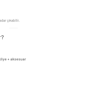
ar çıkabilir.
r?
akliye + aksesuar