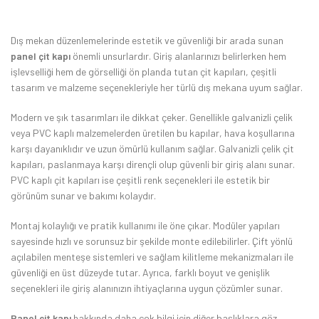
Dış mekan düzenlemelerinde estetik ve güvenliği bir arada sunan
panel çit kapı
önemli unsurlardır. Giriş alanlarınızı belirlerken hem
işlevselliği hem de görselliği ön planda tutan çit kapıları, çeşitli
tasarım ve malzeme seçenekleriyle her türlü dış mekana uyum sağlar.
Modern ve şık tasarımları ile dikkat çeker. Genellikle galvanizli çelik
veya PVC kaplı malzemelerden üretilen bu kapılar, hava koşullarına
karşı dayanıklıdır ve uzun ömürlü kullanım sağlar. Galvanizli çelik çit
kapıları, paslanmaya karşı dirençli olup güvenli bir giriş alanı sunar.
PVC kaplı çit kapıları ise çeşitli renk seçenekleri ile estetik bir
görünüm sunar ve bakımı kolaydır.
Montaj kolaylığı ve pratik kullanımı ile öne çıkar. Modüler yapıları
sayesinde hızlı ve sorunsuz bir şekilde monte edilebilirler. Çift yönlü
açılabilen menteşe sistemleri ve sağlam kilitleme mekanizmaları ile
güvenliği en üst düzeyde tutar. Ayrıca, farklı boyut ve genişlik
seçenekleri ile giriş alanınızın ihtiyaçlarına uygun çözümler sunar.
Panel çit kapı
hakkında daha çok bilgi için diğer başlıklara göz