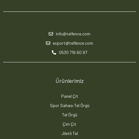
info@telfence.com
export@telfence.com
0530 716 60 97
Ürünlerimiz
Panel Çit
Spor Sahası Tel Örgü
Tel Örgü
Çim Çit
Jiletli Tel