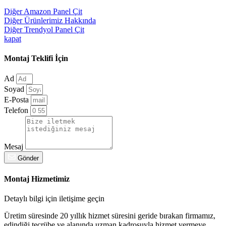
Diğer
Amazon Panel Çit
Diğer Ürünlerimiz Hakkında
Diğer
Trendyol Panel Çit
kapat
Montaj Teklifi İçin
Ad
Soyad
E-Posta
Telefon
Mesaj
Gönder
Montaj Hizmetimiz
Detaylı bilgi için iletişime geçin
Üretim süresinde 20 yıllık hizmet süresini geride bırakan firmamız,
edindiği tecrübe ve alanında uzman kadrosuyla hizmet vermeye