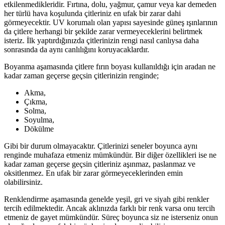
etkilenmedikleridir. Fırtına, dolu, yağmur, çamur veya kar demeden
her türlü hava koşulunda çitleriniz en ufak bir zarar dahi
görmeyecektir. UV korumalı olan yapısı sayesinde güneş ışınlarının
da çitlere herhangi bir şekilde zarar vermeyeceklerini belirtmek
isteriz. İlk yaptırdığınızda çitlerinizin rengi nasıl canlıysa daha
sonrasında da aynı canlılığını koruyacaklardır.
Boyanma aşamasında çitlere fırın boyası kullanıldığı için aradan ne
kadar zaman geçerse geçsin çitlerinizin renginde;
Akma,
Çıkma,
Solma,
Soyulma,
Dökülme
Gibi bir durum olmayacaktır. Çitlerinizi seneler boyunca aynı
renginde muhafaza etmeniz mümkündür. Bir diğer özellikleri ise ne
kadar zaman geçerse geçsin çitleriniz aşınmaz, paslanmaz ve
oksitlenmez. En ufak bir zarar görmeyeceklerinden emin
olabilirsiniz.
Renklendirme aşamasında genelde yeşil, gri ve siyah gibi renkler
tercih edilmektedir. Ancak aklınızda farklı bir renk varsa onu tercih
etmeniz de gayet mümkündür. Süreç boyunca siz ne isterseniz onun