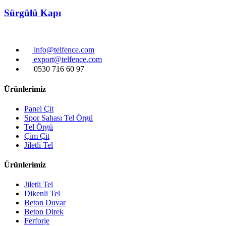
Sürgülü Kapı
info@telfence.com
export@telfence.com
0530 716 60 97
Ürünlerimiz
Panel Çit
Spor Sahası Tel Örgü
Tel Örgü
Çim Çit
Jiletli Tel
Ürünlerimiz
Jiletli Tel
Dikenli Tel
Beton Duvar
Beton Direk
Ferforje