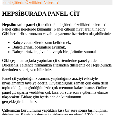
Panel Çitlerin Özellikleri Nelerdir?
HEPSİBURADA PANEL ÇİT
Hepsiburada panel çit
nedir? Panel çitlerin özellikleri nelerdir?
Panel çitler nerelerde kullanılır? Panel çitlerin fiyat aralığı nedir?
Gibi her türlü sorunuzun cevabına yazımız üzerinden ulaşabilirsiniz.
Bahçe ve arazilerde sınır belirlemek,
Bahçelerinizi bölümlere ayırmak,
Bahçelerinizde güvenlik ve şık bir görünüm sunmak
Gibi çeşitli amaçlarla yaptırılan çit sistemlerine panel çit denir.
Dilerseniz Telfence firmamızın sitesinden dilerseniz de Hepsiburada
üzerinden sipariş verebilirsiniz.
Panel çit yaptırdığınız zaman, yaptırdığınız araziyi eskisiyle
kıyaslamanızı tavsiye ederiz. Kıyasladığınız zaman çok daha derli
toplu olduğunu gördüğünüzde çok memnun kalacaksınız. Online
panel çit siparişi verdikten çok kısa bir süre sonra çitleriniz elinize
ulaşacaktır. Birkaç gün içerisinde de kurulumunu
gerçekleştirebilirsiniz.
Çitlerinizin kurulumunu yaptıktan kısa bir süre sonra taşındığınızı
düşünelim. Böyle bir durumda çitlerinize ne olacak? Tabi ki de