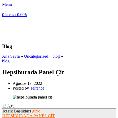
Menü
0
items
/
0.00
₺
Blog
Ana Sayfa
»
Uncategorized
»
blog
»
blog
Hepsiburada Panel Çit
Ağustos 13, 2022
Posted by
Telfence
13
Ağu
İçerik Başlıkları
gizle
HEPSİBURADA PANEL ÇİT