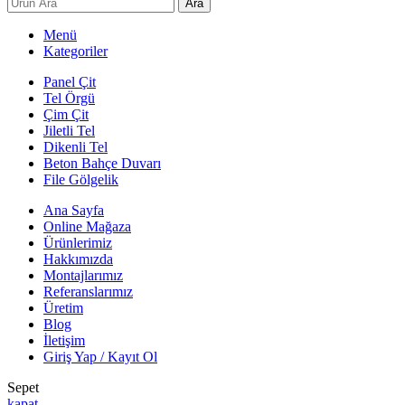
Ara
Menü
Kategoriler
Panel Çit
Tel Örgü
Çim Çit
Jiletli Tel
Dikenli Tel
Beton Bahçe Duvarı
File Gölgelik
Ana Sayfa
Online Mağaza
Ürünlerimiz
Hakkımızda
Montajlarımız
Referanslarımız
Üretim
Blog
İletişim
Giriş Yap / Kayıt Ol
Sepet
kapat