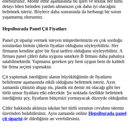
edebilirsiniz. Monte etme aşamasında bu işleri ve teknik her türlü
detayı bilen birinden yardım almanızın çok daha iyi olacağını
belirtmek isteriz. Böylece daha sonrasında da herhangi bir sorun
yaşamamış olursunuz.
Hepsiburada Panel Çit Fiyatları
Panel çit siparişi vermek isteyen müşterilerimizin en çok sorduğu
sorulardan birinin çitlerin fiyatları olduğunu söyleyebiliriz. Her
firmanın kendine göre bir fiyat tarifesi olduğunu söyleyebiliriz. A
firması panel çitleri daha uyguna satarken B firması daha pahalıya
satabilmektedir. Yapmanız gereken şey hem uygun hem de kaliteli
bir firma seçimi yapmaktır.
Çit yaptırmak istediğiniz alanın büyüklüğünün de fiyatların
belirlenme aşamasında etkili olduğunu belirtmek isteriz. Aynı
zamanda çitinizin ahşap mı, plastik mi demir mi olacağı gibi her
türlü unsur fiyatlara etki edecektir. Şu noktada özellikle belirtmek
istediğimiz şey, fiyatların bütçenizi yormayacak düzeyde olduğudur.
Çitler hakkında aklınıza takılan her türlü sorunun cevabını sitemiz
üzerinden bulabilirsiniz. Aynı zamanda online
Hepsiburada panel
çit siparişi
de dilediğiniz an verebilirsiniz.