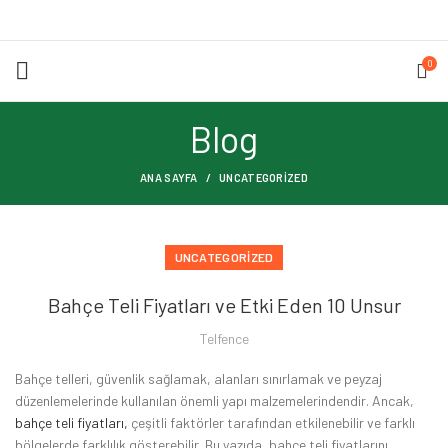
0
Blog
ANA SAYFA
UNCATEGORIZED
UNCATEGORIZED
Bahçe Teli Fiyatları ve Etki Eden 10 Unsur
Telfence
Bahçe telleri, güvenlik sağlamak, alanları sınırlamak ve peyzaj
düzenlemelerinde kullanılan önemli yapı malzemelerindendir. Ancak,
bahçe teli fiyatları,
çeşitli faktörler tarafından etkilenebilir ve farklı
bölgelerde farklılık gösterebilir. Bu yazıda, bahçe teli fiyatlarını