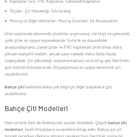
Kaplama Türü: PVC Kaplama, Galvanizli Kaplama
Ölçüler: Çit Yüksekliği, Göz Aralığı
Montaj ve Diğer Hizmetler: Montaj Ücretleri, Ek Aksesuarlar
Ürün seçiminde ekonomik çözümler arıyorsanız, tel örgü ve galvanizli
çelik çitler en uygun seçeneklerdir. Estetik ve dayanıklılık
arayışındaysanız, panel çitler ve PVC kaplamalı çitler biraz daha
yüksek maliyetli olabilir, ancak uzun vadede daha fazla fayda
sağlayabilir. Çit yüksekliği, malzeme kalitesi ve montaj gibi faktörleri
göz önünde bulundurarak, ihtiyaçlarınıza en uygun ekonomik çiti
seçebilirsiniz.
Bahçe çiti
hakkında daha çok bilgi için diğer başlıklara göz
atabilirsiniz.
Bahçe Çiti Modelleri
Hem estetik hem de fonksiyonel açıdan önemlidir. Çeşitli
bahçe çiti
modelleri
, farklı ihtiyaçlara ve zevklere hitap eder. Bahçe için çit
modeli seçerken dikkate almanız gereken bazı faktörler şunlardır: