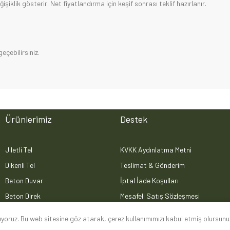
iklik gösterir. Net fiyatlandırma için keşif sonrası teklif hazırlanır.
geçebilirsiniz.
Ürünlerimiz
Destek
Jiletli Tel
KVKK Aydınlatma Metni
Dikenli Tel
Teslimat & Gönderim
Beton Duvar
İptal İade Koşulları
Beton Direk
Mesafeli Satış Sözleşmesi
Ferforje
Gizlilik Politikası
nıyoruz. Bu web sitesine göz atarak, çerez kullanımımızı kabul etmiş olursunu