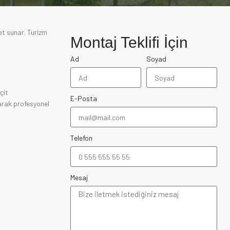
met sunar. Turizm
Montaj Teklifi İçin
Ad
Soyad
çit
E-Posta
arak profesyonel
Telefon
Mesaj