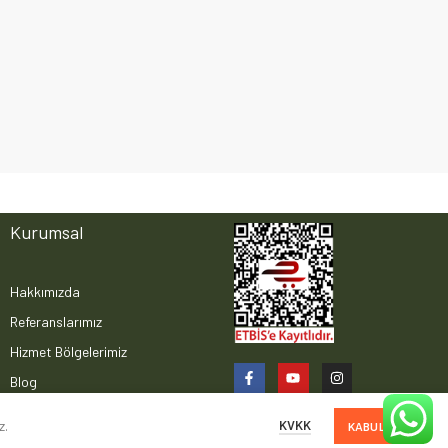
Kurumsal
Hakkımızda
Referanslarımız
Hizmet Bölgelerimiz
Blog
KVKK
z.
KABUL ET