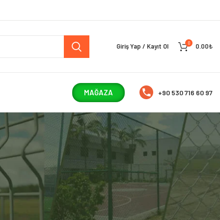
0
Giriş Yap / Kayıt Ol
0.00
₺
MAĞAZA