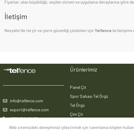
Fiyatlar; alan büyüklüğü, seçilen sistem ve uygulama detaylarına göre değiş
İletişim
Nevşehir’de tel çit ve çevre güvenliği çözümleri için
Telfence
ile iletişime 
Ürünlerimiz
Panel Çit
Spor Sahası Tel Örgü
info@telfence.com
Tel Örgü
export@telfence.com
Çim Çit
0530 716 60 97
Jiletli Tel
Web sitemizdeki deneyiminizi iyileştirmek için tanımlama bilgileri kulla