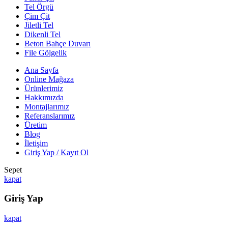
Tel Örgü
Çim Çit
Jiletli Tel
Dikenli Tel
Beton Bahçe Duvarı
File Gölgelik
Ana Sayfa
Online Mağaza
Ürünlerimiz
Hakkımızda
Montajlarımız
Referanslarımız
Üretim
Blog
İletişim
Giriş Yap / Kayıt Ol
Sepet
kapat
Giriş Yap
kapat