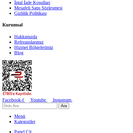
İptal İade Koşulları
Mesafeli Satış Sözleşmesi
Gizlilik Politikası
Kurumsal
Hakkımızda
Referanslarımız
Hizmet Bölgelerimiz
Blog
Facebook-f
Youtube
Instagram
Ara
Menü
Kategoriler
Panel Çit