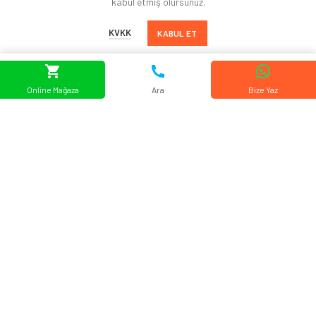
kabul etmiş olursunuz.
Ferforje
KVKK
KABUL ET
Destek
KVKK Aydınlatma Metni
Online Mağaza
Ara
Bize Yaz
Teslimat & Gönderim
İptal İade Koşulları
Mesafeli Satış Sözleşmesi
Gizlilik Politikası
Kurumsal
Hakkımızda
Referanslarımız
Hizmet Bölgelerimiz
Blog