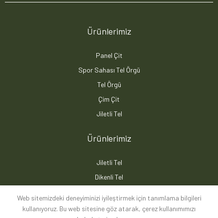
Ürünlerimiz
Panel Çit
Spor Sahası Tel Örgü
Tel Örgü
Çim Çit
Jiletli Tel
Ürünlerimiz
Jiletli Tel
Dikenli Tel
Beton Duvar
Web sitemizdeki deneyiminizi iyileştirmek için tanımlama bilgileri
Beton Direk
kullanıyoruz. Bu web sitesine göz atarak, çerez kullanımımızı