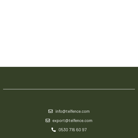
info@telfence.com
export@telfence.com
0530 716 60 97