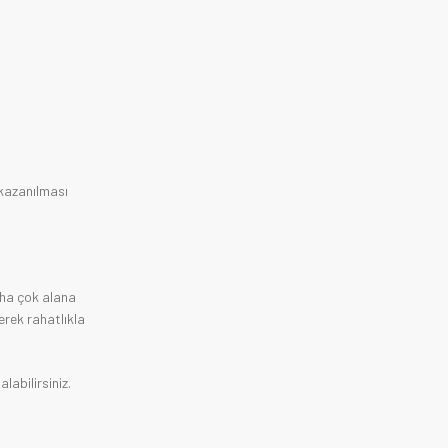
 kazanılması
aha çok alana
erek rahatlıkla
labilirsiniz.