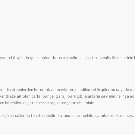
yan tel örgülerin genel anlamda tercih edilmesi çeşitli güvenlik önlemlerinin
rafı dış etkenlerden korumak amacıyla tercih edilen tel örgüler bu sayede d
kendinize ait olan tarla, bahçe, garaj, park gibi alanların çevrelerine inşa ed
 iyi şekilde dış etkenlere karşı dirençli tutabilirsiniz.
rgüleri sizler de tercih edebilir, kafanız rahat şekilde yapılarınızı korumaya a