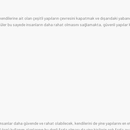
kendilerine ait olan çeşitli yapıların çevresini kapatmak ve dışarıdaki yaban
örgüler bu sayede insanların daha rahat olmasını sağlamakta, güvenli yapılar
sanlar daha güvende ve rahat olabilecek, kendilerini de yine yapılarını en et
ü kullanım alanlarının bu denli fazla olması da yine kişilerin çok fazla a