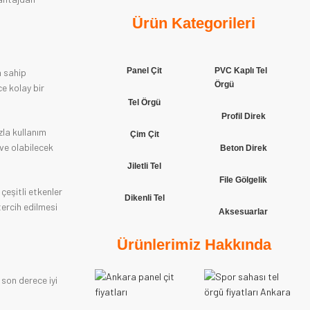
Ürün Kategorileri
Panel Çit
PVC Kaplı Tel
a sahip
Örgü
ce kolay bir
Tel Örgü
Profil Direk
zla kullanım
Çim Çit
 ve olabilecek
Beton Direk
Jiletli Tel
File Gölgelik
çeşitli etkenler
Dikenli Tel
tercih edilmesi
Aksesuarlar
Ürünlerimiz Hakkında
 son derece iyi