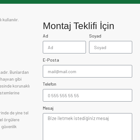
kullanılır.
Montaj Teklifi İçin
Ad
Soyad
E-Posta
tadır. Bunlardan
a hayvan gibi
Telefon
cesinde korunaklı
istemlerine
Mesaj
rinde de yine tel
tel örgülere
n güvenlik