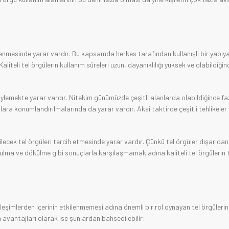
lirlenmesinde yarar vardır. Bu kapsamda herkes tarafından kullanışlı bir yapıy
liteli tel örgülerin kullanım süreleri uzun, dayanıklılığı yüksek ve olabildiğin
söylemekte yarar vardır. Nitekim günümüzde çeşitli alanlarda olabildiğince fa
lanlara konumlandırılmalarında da yarar vardır. Aksi taktirde çeşitli tehlikeler
ilecek tel örgüleri tercih etmesinde yarar vardır. Çünkü tel örgüler dışarıdan 
mulma ve dökülme gibi sonuçlarla karşılaşmamak adına kaliteli tel örgülerin 
kileşimlerden içerinin etkilenmemesi adına önemli bir rol oynayan tel örgülerin
n avantajları olarak ise şunlardan bahsedilebilir: