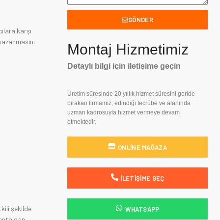
GÖNDER
cılara karşı
 kazanmasını
Montaj Hizmetimiz
Detaylı bilgi için iletişime geçin
Üretim süresinde 20 yıllık hizmet süresini geride
bırakan firmamız, edindiği tecrübe ve alanında
uzman kadrosuyla hizmet vermeye devam
etmektedir.
ONLINE MAĞAZA
İLETIŞIME GEÇ
kili şekilde
WHATSAPP
vantajdan