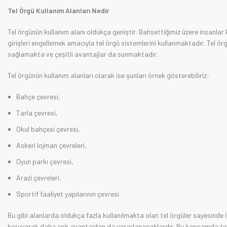
Tel Örgü Kullanım Alanları Nedir
Tel örgünün kullanım alanı oldukça geniştir. Bahsettiğimiz üzere insanlar 
girişleri engellemek amacıyla tel örgü sistemlerini kullanmaktadır. Tel 
sağlamakta ve çeşitli avantajlar da sunmaktadır.
Tel örgünün kullanım alanları olarak ise şunları örnek gösterebiliriz:
Bahçe çevresi,
Tarla çevresi,
Okul bahçesi çevresi,
Askeri lojman çevreleri,
Oyun parkı çevresi,
Arazi çevreleri,
Sportif faaliyet yapılarının çevresi
Bu gibi alanlarda oldukça fazla kullanılmakta olan tel örgüler sayesinde in
koruyarak daha çok avantajdan da yararlanacaklardır. Bu kapsamda tel örg