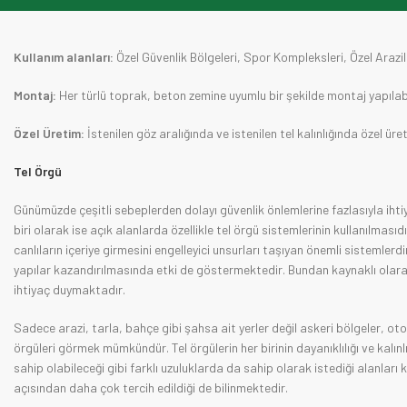
Kullanım alanları:
Özel Güvenlik Bölgeleri, Spor Kompleksleri, Özel Arazile
Montaj:
Her türlü toprak, beton zemine uyumlu bir şekilde montaj yapılab
Özel Üretim:
İstenilen göz aralığında ve istenilen tel kalınlığında özel ür
Tel Örgü
Günümüzde çeşitli sebeplerden dolayı güvenlik önlemlerine fazlasıyla iht
biri olarak ise açık alanlarda özellikle tel örgü sistemlerinin kullanılmasıd
canlıların içeriye girmesini engelleyici unsurları taşıyan önemli sistemlerd
yapılar kazandırılmasında etki de göstermektedir. Bundan kaynaklı olara
ihtiyaç duymaktadır.
Sadece arazi, tarla, bahçe gibi şahsa ait yerler değil askeri bölgeler, otoy
örgüleri görmek mümkündür. Tel örgülerin her birinin dayanıklılığı ve kalınlı
sahip olabileceği gibi farklı uzuluklarda da sahip olarak istediği alanları
açısından daha çok tercih edildiği de bilinmektedir.