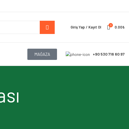
0
Giriş Yap / Kayıt Ol
0.00
₺
MAĞAZA
ası