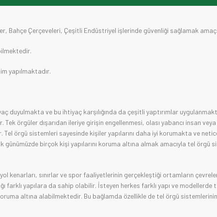
r, Bahçe Çerçeveleri, Çeşitli Endüstriyel işlerinde güvenliği sağlamak amaçlı 
ilmektedir.
etim yapılmaktadır.
iyaç duyulmakta ve bu ihtiyaç karşılığında da çeşitli yaptırımlar uygulanmak
ır. Tek örgüler dışarıdan ileriye girişin engellenmesi, olası yabancı insan vey
ir. Tel örgü sistemleri sayesinde kişiler yapılarını daha iyi korumakta ve neti
k günümüzde birçok kişi yapılarını koruma altına almak amacıyla tel örgü s
ol kenarları, sınırlar ve spor faaliyetlerinin gerçekleştiği ortamların çevrele
ğı farklı yapılara da sahip olabilir. İsteyen herkes farklı yapı ve modellerde 
 koruma altına alabilmektedir. Bu bağlamda özellikle de tel örgü sistemlerini